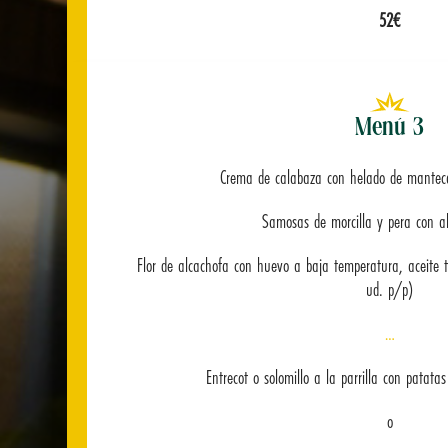
52€
Menú 3
Crema de calabaza con helado de manteca
Samosas de morcilla y pera con ali
Flor de alcachofa con huevo a baja temperatura, aceite 
ud. p/p)
…
Entrecot o solomillo a la parrilla con patata
o