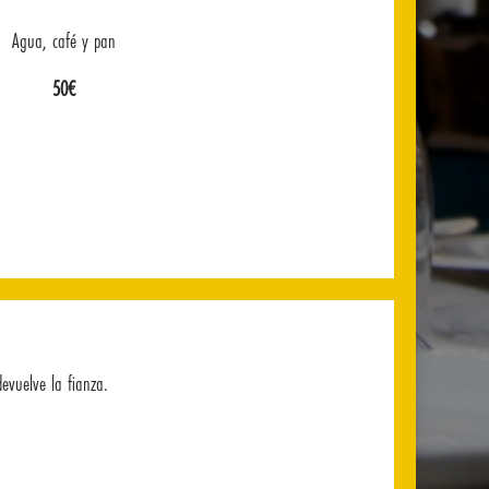
Agua, café y pan
50€
evuelve la fianza.