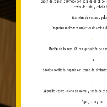
Brioch de salmón ahumado con base de ali-oli de l
caviar de trufa y cebolla f
Menestra de verduras pale
Croquetas melosas y crujientes de cecina
…
Ración de lechazo IGP con guarnición de en
o
Bacalao confitado napado con crema de pimientos 
…
Miguelito casero relleno de crema y fondo de cho
Agua, café y pan