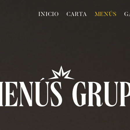
INICIO
CARTA
MENÚS
G
ENÚS GRU