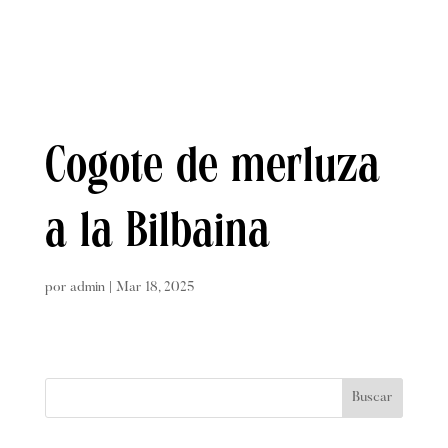
Cogote de merluza
a la Bilbaina
por
admin
|
Mar 18, 2025
Buscar