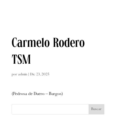
Carmelo Rodero
TSM
por
admin
|
Dic 23, 2025
(Pedrosa de Duero – Burgos)
Buscar